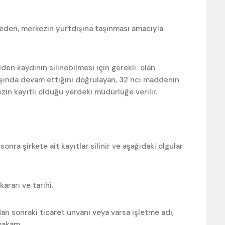
meden, merkezin yurtdışına taşınması amacıyla
lden kaydının silinebilmesi için gerekli olan
tdışında devam ettiğini doğrulayan, 32 nci maddenin
zin kayıtlı olduğu yerdeki müdürlüğe verilir.
nra şirkete ait kayıtlar silinir ve aşağıdaki olgular
ararı ve tarihi.
an sonraki ticaret unvanı veya varsa işletme adı,
 makam.