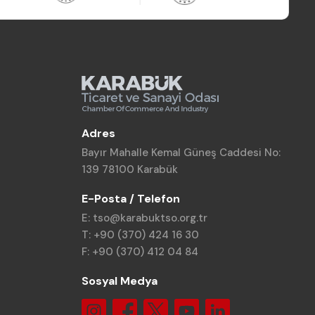
Adres
Bayır Mahalle Kemal Güneş Caddesi No:
139 78100 Karabük
E-Posta / Telefon
E: tso@karabuktso.org.tr
T: +90 (370) 424 16 30
F: +90 (370) 412 04 84
Sosyal Medya