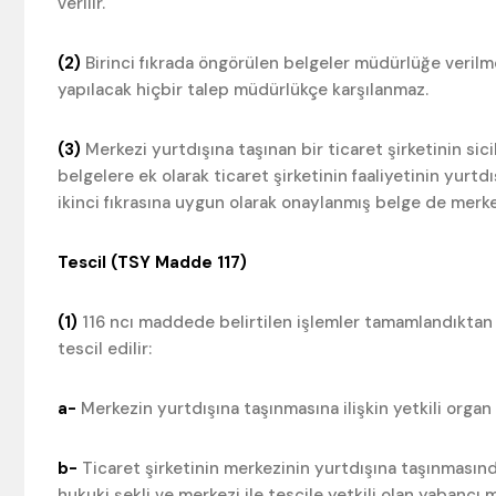
verilir.
(2)
Birinci fıkrada öngörülen belgeler müdürlüğe veril
yapılacak hiçbir talep müdürlükçe karşılanmaz.
(3)
Merkezi yurtdışına taşınan bir ticaret şirketinin sici
belgelere ek olarak ticaret şirketinin faaliyetinin yur
ikinci fıkrasına uygun olarak onaylanmış belge de merke
Tescil (TSY Madde 117)
(1)
116 ncı maddede belirtilen işlemler tamamlandıktan so
tescil edilir:
a-
Merkezin yurtdışına taşınmasına ilişkin yetkili organ k
b-
Ticaret şirketinin merkezinin yurtdışına taşınmasınd
hukuki şekli ve merkezi ile tescile yetkili olan yabancı