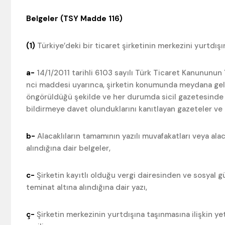
Belgeler (TSY Madde 116)
(1)
Türkiye’deki bir ticaret şirketinin merkezini yurtdışı
a-
14/1/2011 tarihli 6103 sayılı Türk Ticaret Kanununu
nci maddesi uyarınca, şirketin konumunda meydana gele
öngörüldüğü şekilde ve her durumda sicil gazetesinde il
bildirmeye davet olunduklarını kanıtlayan gazeteler ve 
b-
Alacaklıların tamamının yazılı muvafakatları veya al
alındığına dair belgeler,
c-
Şirketin kayıtlı olduğu vergi dairesinden ve sosyal
teminat altına alındığına dair yazı,
ç-
Şirketin merkezinin yurtdışına taşınmasına ilişkin ye