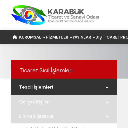
KURUMSAL
HIZMETLER
YAYINLAR
DIŞ TICARET
PRO
Ticaret Sicil İşlemleri
Tescil İşlemleri
Gerçek Kişiler
Limited Şirketler