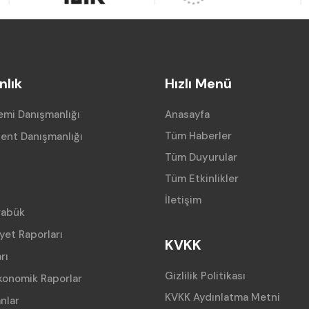
lık
Hızlı Menü
mi Danışmanlığı
Anasayfa
Tüm Haberler
ent Danışmanlığı
Tüm Duyurular
Tüm Etkinlikler
İletişim
rabük
iyet Raporları
KVKK
rı
Gizlilik Politikası
konomik Raporlar
KVKK Aydınlatma Metni
anlar