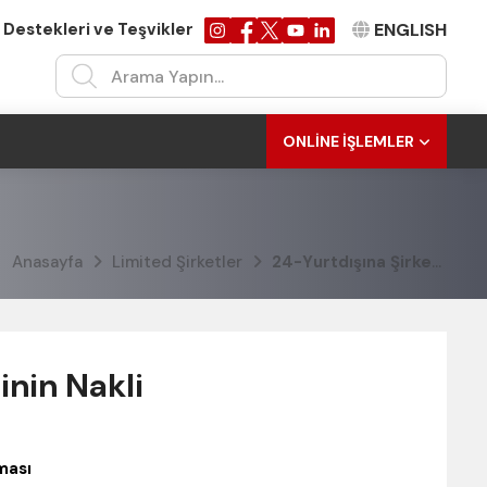
 Destekleri ve Teşvikler
ENGLISH
ONLINE İŞLEMLER
Anasayfa
Limited Şirketler
24-Yurtdışına Şirket Merkezinin Nakli
inin Nakli
ması