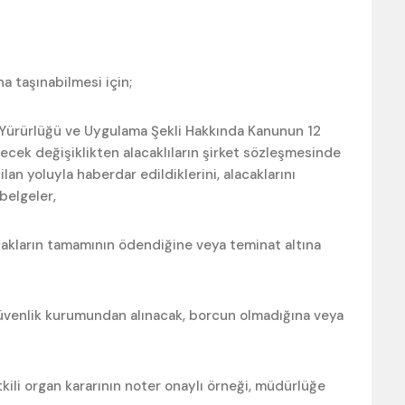
na taşınabilmesi için;
n Yürürlüğü ve Uygulama Şekli Hakkında Kanunun 12
cek değişiklikten alacaklıların şirket sözleşmesinde
an yoluyla haberdar edildiklerini, alacaklarını
belgeler,
acakların tamamının ödendiğine veya teminat altına
 güvenlik kurumundan alınacak, borcun olmadığına veya
tkili organ kararının noter onaylı örneği, müdürlüğe