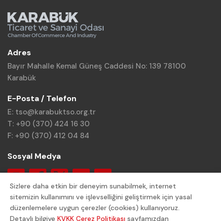
Adres
Bayır Mahalle Kemal Güneş Caddesi No: 139 78100
Karabük
E-Posta / Telefon
E: tso@karabuktso.org.tr
T: +90 (370) 424 16 30
F: +90 (370) 412 04 84
Sosyal Medya
Sizlere daha etkin bir deneyim sunabilmek, internet
sitemizin kullanımını ve işlevselliğini geliştirmek için yasal
düzenlemelere uygun çerezler (cookies) kullanıyoruz.
Detaylı bilgiye
KVKK Çerez Politikası
sayfamızdan
© 2024 Karabük TSO. Tüm Hakları Saklıdır.