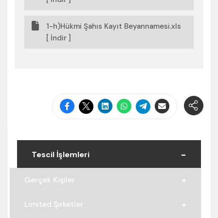
1-h)Hükmi Şahıs Kayıt Beyannamesi.xls
[ İndir ]
Tescil İşlemleri
Gerçek Kişiler
Limited Şirketler