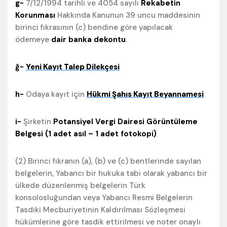
g-
7/12/1994 tarihli ve 4054 sayılı
Rekabetin
Korunması
Hakkında Kanunun 39 uncu maddesinin
birinci fıkrasının (c) bendine göre yapılacak
ödemeye
dair banka dekontu
.
ğ-
Yeni Kayıt Talep Dilekçesi
h-
Odaya kayıt için
Hükmi Şahıs Kayıt Beyannamesi
i-
Şirketin
Potansiyel Vergi Dairesi Görüntüleme
Belgesi (1 adet asıl – 1 adet fotokopi)
(2) Birinci fıkranın (a), (b) ve (c) bentlerinde sayılan
belgelerin, Yabancı bir hukuka tabi olarak yabancı bir
ülkede düzenlenmiş belgelerin Türk
konsolosluğundan veya Yabancı Resmi Belgelerin
Tasdiki Mecburiyetinin Kaldırılması Sözleşmesi
hükümlerine göre tasdik ettirilmesi ve noter onaylı