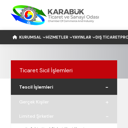
KURUMSAL
HIZMETLER
YAYINLAR
DIŞ TICARET
PRO
Ticaret Sicil İşlemleri
Tescil İşlemleri
Gerçek Kişiler
Limited Şirketler