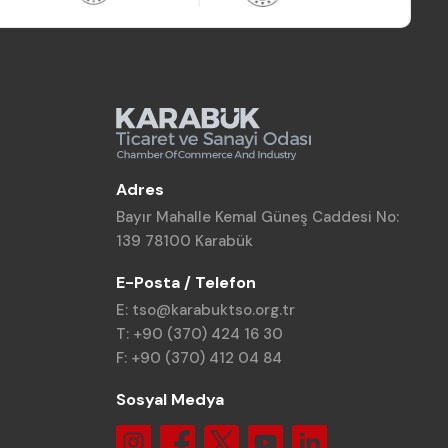
Adres
Bayır Mahalle Kemal Güneş Caddesi No:
139 78100 Karabük
E-Posta / Telefon
E: tso@karabuktso.org.tr
T: +90 (370) 424 16 30
F: +90 (370) 412 04 84
Sosyal Medya