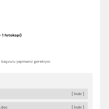
 – 1 fotokopi)
 başvuru yapmanız gerekiyor.
[ İndir ]
).doc
[ İndir ]