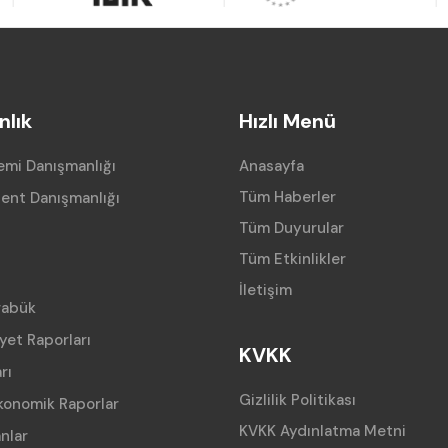
lık
Hızlı Menü
mi Danışmanlığı
Anasayfa
Tüm Haberler
ent Danışmanlığı
Tüm Duyurular
Tüm Etkinlikler
İletişim
rabük
iyet Raporları
KVKK
rı
Gizlilik Politikası
konomik Raporlar
KVKK Aydınlatma Metni
anlar