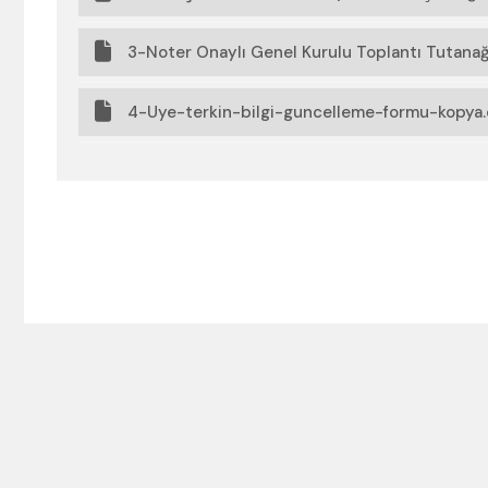
3-Noter Onaylı Genel Kurulu Toplantı Tutanağ
4-Uye-terkin-bilgi-guncelleme-formu-kopya