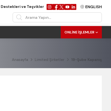
 Destekleri ve Teşvikler
ENGLISH
ONLINE İŞLEMLER
Anasayfa
Limited Şirketler
19-Şube Kapanış