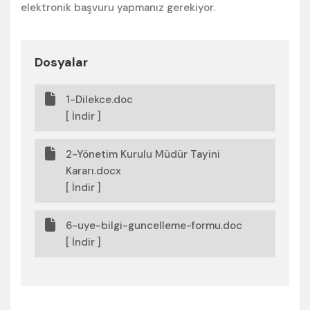
elektronik başvuru yapmanız gerekiyor.
Dosyalar
1-Dilekce.doc
[ İndir ]
2-Yönetim Kurulu Müdür Tayini
Kararı.docx
[ İndir ]
6-uye-bilgi-guncelleme-formu.doc
[ İndir ]