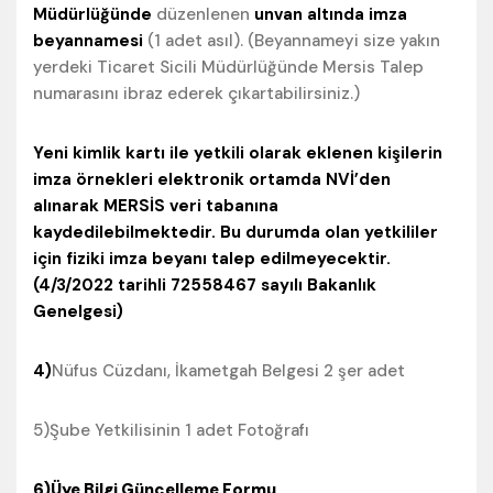
Müdürlüğünde
düzenlenen
unvan altında imza
beyannamesi
(1 adet asıl). (Beyannameyi size yakın
yerdeki Ticaret Sicili Müdürlüğünde Mersis Talep
numarasını ibraz ederek çıkartabilirsiniz.)
Yeni kimlik kartı ile yetkili olarak eklenen kişilerin
imza örnekleri elektronik ortamda NVİ’den
alınarak MERSİS veri tabanına
kaydedilebilmektedir. Bu durumda olan yetkililer
için fiziki imza beyanı talep edilmeyecektir.
(4/3/2022 tarihli 72558467 sayılı Bakanlık
Genelgesi)
4)
Nüfus Cüzdanı, İkametgah Belgesi 2 şer adet
5)Şube Yetkilisinin 1 adet Fotoğrafı
6)Üye Bilgi Güncelleme Formu