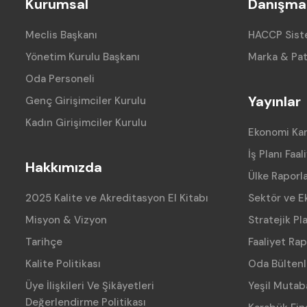
Kurumsal
Danışman
Meclis Başkanı
HACCP Siste
Yönetim Kurulu Başkanı
Marka & Pat
Oda Personeli
Yayınlar
Genç Girişimciler Kurulu
Kadın Girişimciler Kurulu
Ekonomi Ka
İş Planı Faal
Hakkımızda
Ülke Raporla
2025 Kalite ve Akreditasyon El Kitabı
Sektör ve E
Misyon & Vizyon
Stratejik Pl
Tarihçe
Faaliyet Rap
Kalite Politikası
Oda Bültenl
Üye İlişkileri Ve Şikâyetleri
Yeşil Mutab
Değerlendirme Politikası