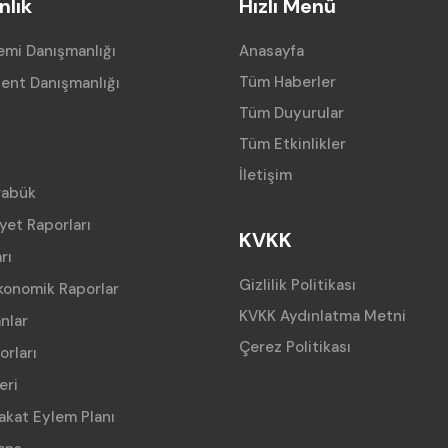
lık
Hızlı Menü
mi Danışmanlığı
Anasayfa
Tüm Haberler
ent Danışmanlığı
Tüm Duyurular
Tüm Etkinlikler
İletişim
rabük
iyet Raporları
KVKK
rı
Gizlilik Politikası
konomik Raporlar
KVKK Aydınlatma Metni
anlar
Çerez Politikası
orları
eri
akat Eylem Planı