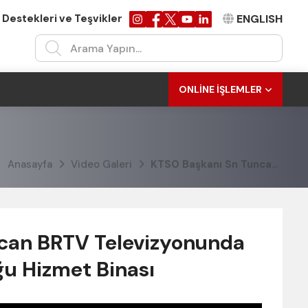
 Destekleri ve Teşvikler
ENGLISH
ONLINE İŞLEMLER
Anasayfa
Video Galeri
KTSO Başkanı Sn Tuncay Özcan BRTV Televizyonunda Zafer Acar'ın Gündem Konuğu Hizmet Binası
can BRTV Televizyonunda
u Hizmet Binası