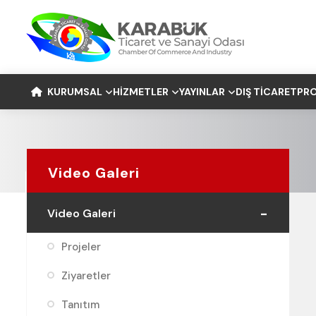
KURUMSAL
HIZMETLER
YAYINLAR
DIŞ TICARET
PRO
Video Galeri
Video Galeri
Projeler
Ziyaretler
Tanıtım