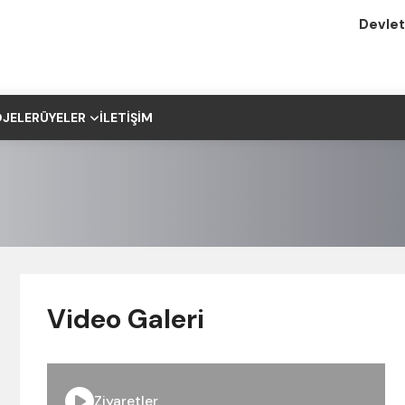
Devlet
JELER
ÜYELER
İLETIŞIM
Video Galeri
Ziyaretler