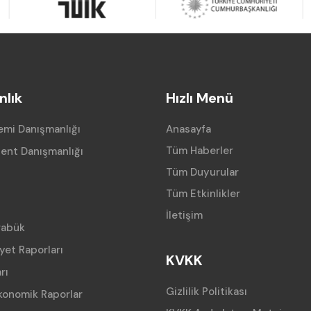
lık
Hızlı Menü
mi Danışmanlığı
Anasayfa
Tüm Haberler
ent Danışmanlığı
Tüm Duyurular
Tüm Etkinlikler
İletişim
rabük
iyet Raporları
KVKK
rı
Gizlilik Politikası
konomik Raporlar