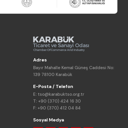
Adres
Bayır Mahalle Kemal Güneş Caddesi No:
139 78100 Karabük
E-Posta / Telefon
E: tso@karabuktso.org.tr
T: +90 (370) 424 16 30
F: +90 (370) 412 04 84
Sosyal Medya