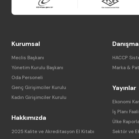
Kurumsal
Danışman
Meclis Başkanı
HACCP Siste
Yönetim Kurulu Başkanı
Marka & Pat
Oda Personeli
Yayınlar
Genç Girişimciler Kurulu
Kadın Girişimciler Kurulu
Ekonomi Ka
İş Planı Faal
Hakkımızda
Ülke Raporla
2025 Kalite ve Akreditasyon El Kitabı
Sektör ve E