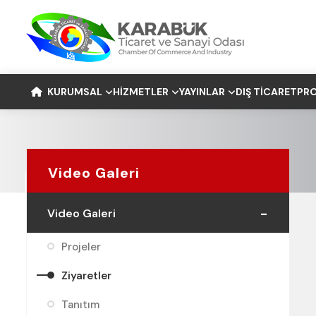
KURUMSAL
HIZMETLER
YAYINLAR
DIŞ TICARET
PRO
Video Galeri
Video Galeri
Projeler
Ziyaretler
Tanıtım