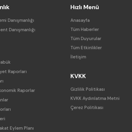
lık
Hızlı Menü
mi Danışmanlığı
Anasayfa
Tüm Haberler
ent Danışmanlığı
Tüm Duyurular
Tüm Etkinlikler
İletişim
rabük
iyet Raporları
KVKK
rı
Gizlilik Politikası
konomik Raporlar
KVKK Aydınlatma Metni
anlar
Çerez Politikası
orları
eri
akat Eylem Planı