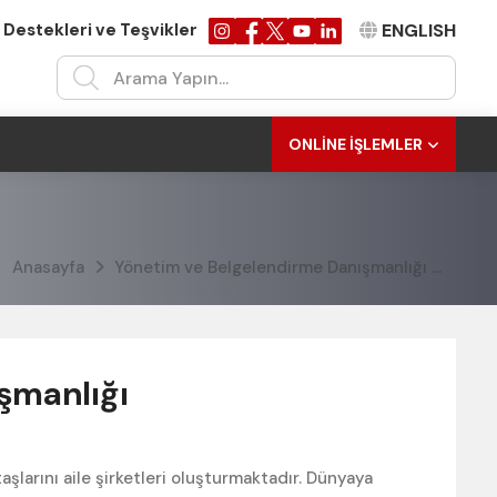
 Destekleri ve Teşvikler
ENGLISH
ONLINE İŞLEMLER
Anasayfa
Yönetim ve Belgelendirme Danışmanlığı
Aile
ışmanlığı
arını aile şirketleri oluşturmaktadır. Dünyaya