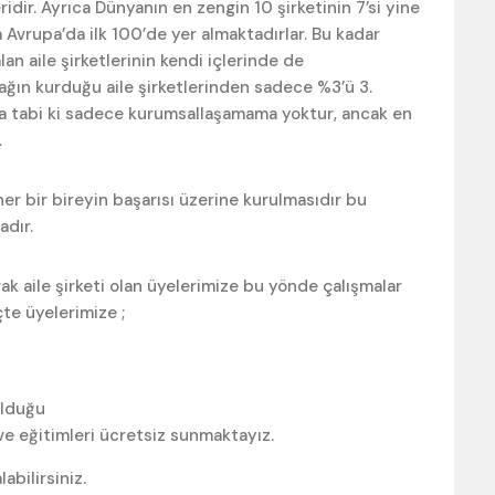
ridir. Ayrıca Dünyanın en zengin 10 şirketinin 7’si yine
da Avrupa’da ilk 100’de yer almaktadırlar. Bu kadar
 aile şirketlerinin kendi içlerinde de
şağın kurduğu aile şirketlerinden sadece %3’ü 3.
a tabi ki sadece kurumsallaşamama yoktur, ancak en
.
i her bir bireyin başarısı üzerine kurulmasıdır bu
adır.
ak aile şirketi olan üyelerimize bu yönde çalışmalar
te üyelerimize ;
olduğu
 ve eğitimleri ücretsiz sunmaktayız.
abilirsiniz.