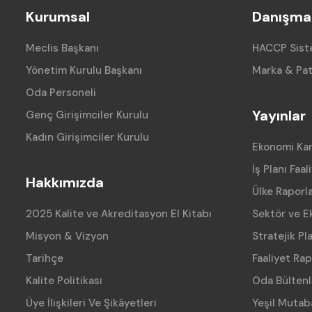
Kurumsal
Danışman
Meclis Başkanı
HACCP Siste
Yönetim Kurulu Başkanı
Marka & Pat
Oda Personeli
Yayınlar
Genç Girişimciler Kurulu
Kadın Girişimciler Kurulu
Ekonomi Ka
İş Planı Faal
Hakkımızda
Ülke Raporla
2025 Kalite ve Akreditasyon El Kitabı
Sektör ve E
Misyon & Vizyon
Stratejik Pl
Tarihçe
Faaliyet Rap
Kalite Politikası
Oda Bültenl
Üye İlişkileri Ve Şikâyetleri
Yeşil Mutab