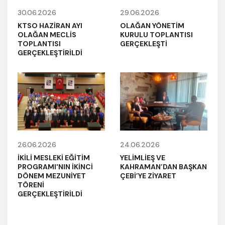
30.06.2026
29.06.2026
KTSO HAZİRAN AYI
OLAĞAN YÖNETİM
OLAĞAN MECLİS
KURULU TOPLANTISI
TOPLANTISI
GERÇEKLEŞTİ
GERÇEKLEŞTİRİLDİ
26.06.2026
24.06.2026
İKİLİ MESLEKİ EĞİTİM
YELİMLİEŞ VE
PROGRAMI'NIN İKİNCİ
KAHRAMAN’DAN BAŞKAN
DÖNEM MEZUNİYET
ÇEBİ’YE ZİYARET
TÖRENİ
GERÇEKLEŞTİRİLDİ