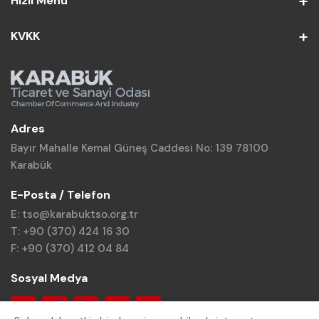
Hızlı Menü
KVKK
Adres
Bayır Mahalle Kemal Güneş Caddesi No: 139 78100
Karabük
E-Posta / Telefon
E: tso@karabuktso.org.tr
T: +90 (370) 424 16 30
F: +90 (370) 412 04 84
Sosyal Medya