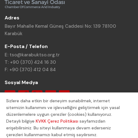
Adres
Bayır Mahalle Kemal Güneş Caddesi No: 139 78100
Karabük
E-Posta / Telefon
E: tso@karabuktso.org.tr
T: +90 (370) 424 16 30
F: +90 (370) 412 04 84
Sosyal Medya
Sizlere daha etkin bir deneyim sunabilmek, internet
sitemizin kullanımını ve işlevselliğini geliştirmek için yasal
düzenlemelere uygun çerezler (cookies) kullanıyoruz.
Detaylı bilgiye
KVKK Çerez Politikası
sayfamızdan
© 2024 Karabük TSO. Tüm Hakları Saklıdır.
erişebilirsiniz. Bu siteyi kullanmaya devam ederseniz
çerezleri kullanmamızı kabul etmiş sayılırsınız.
Gizlilik Politikası
KVKK Aydınlatma Metni