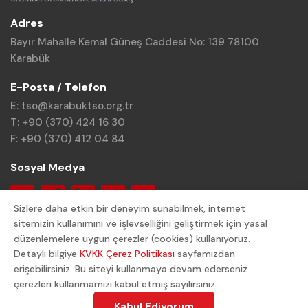
Adres
Bayır Mahalle Kemal Güneş Caddesi No: 139 78100
Karabük
E-Posta / Telefon
E: tso@karabuktso.org.tr
T: +90 (370) 424 16 30
F: +90 (370) 412 04 84
Sosyal Medya
Sizlere daha etkin bir deneyim sunabilmek, internet
sitemizin kullanımını ve işlevselliğini geliştirmek için yasal
düzenlemelere uygun çerezler (cookies) kullanıyoruz.
Detaylı bilgiye
KVKK Çerez Politikası
sayfamızdan
© 2024 Karabük TSO. Tüm Hakları Saklıdır.
erişebilirsiniz. Bu siteyi kullanmaya devam ederseniz
çerezleri kullanmamızı kabul etmiş sayılırsınız.
Gizlilik Politikası
KVKK Aydınlatma Metni
Kabul Ediyorum