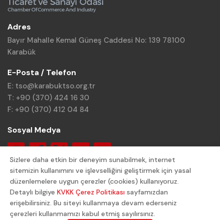
Adres
Bayır Mahalle Kemal Güneş Caddesi No: 139 78100
Karabük
E-Posta / Telefon
E: tso@karabuktso.org.tr
T: +90 (370) 424 16 30
F: +90 (370) 412 04 84
Sosyal Medya
Sizlere daha etkin bir deneyim sunabilmek, internet
sitemizin kullanımını ve işlevselliğini geliştirmek için yasal
düzenlemelere uygun çerezler (cookies) kullanıyoruz.
Detaylı bilgiye
KVKK Çerez Politikası
sayfamızdan
© 2024 Karabük TSO. Tüm Hakları Saklıdır.
erişebilirsiniz. Bu siteyi kullanmaya devam ederseniz
çerezleri kullanmamızı kabul etmiş sayılırsınız.
Gizlilik Politikası
KVKK Aydınlatma Metni