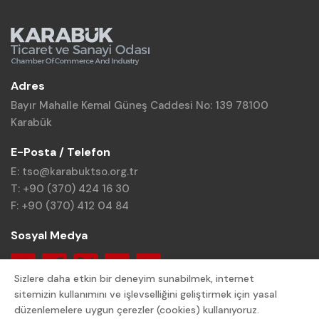
Adres
Bayır Mahalle Kemal Güneş Caddesi No: 139 78100
Karabük
E-Posta / Telefon
E: tso@karabuktso.org.tr
T: +90 (370) 424 16 30
F: +90 (370) 412 04 84
Sosyal Medya
Sizlere daha etkin bir deneyim sunabilmek, internet
sitemizin kullanımını ve işlevselliğini geliştirmek için yasal
düzenlemelere uygun çerezler (cookies) kullanıyoruz.