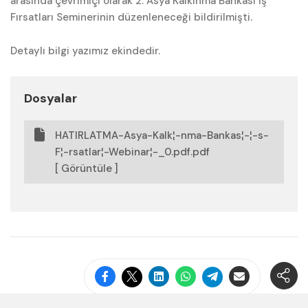
arasında çevrimiçi olarak 2. Asya Kalkınma Bankası İş
Fırsatları Seminerinin düzenleneceği bildirilmişti.
Detaylı bilgi yazımız ekindedir.
Dosyalar
HATIRLATMA-Asya-Kalk¦-nma-Bankas¦-¦-s-
F¦-rsatlar¦-Webinar¦-_0.pdf.pdf
[ Görüntüle ]