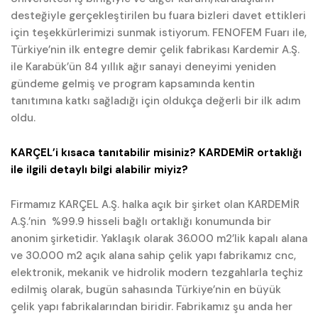
desteğiyle gerçekleştirilen bu fuara bizleri davet ettikleri
için teşekkürlerimizi sunmak istiyorum. FENOFEM Fuarı ile,
Türkiye’nin ilk entegre demir çelik fabrikası Kardemir A.Ş.
ile Karabük’ün 84 yıllık ağır sanayi deneyimi yeniden
gündeme gelmiş ve program kapsamında kentin
tanıtımına katkı sağladığı için oldukça değerli bir ilk adım
oldu.
KARÇEL’i kısaca tanıtabilir misiniz? KARDEMİR ortaklığı
ile ilgili detaylı bilgi alabilir miyiz?
Firmamız KARÇEL A.Ş. halka açık bir şirket olan KARDEMİR
A.Ş.’nin %99.9 hisseli bağlı ortaklığı konumunda bir
anonim şirketidir. Yaklaşık olarak 36.000 m2’lik kapalı alana
ve 30.000 m2 açık alana sahip çelik yapı fabrikamız cnc,
elektronik, mekanik ve hidrolik modern tezgahlarla teçhiz
edilmiş olarak, bugün sahasında Türkiye’nin en büyük
çelik yapı fabrikalarından biridir. Fabrikamız şu anda her