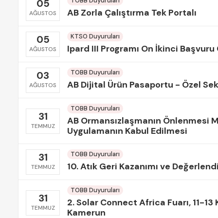
TOBB Duyuruları
05
AB Zorla Çalıştırma Tek Portalı
AĞUSTOS
KTSO Duyuruları
05
Ipard III Programı On İkinci Başvuru 
AĞUSTOS
TOBB Duyuruları
03
AB Dijital Ürün Pasaportu - Özel Se
AĞUSTOS
TOBB Duyuruları
31
AB Ormansızlaşmanın Önlenmesi Me
TEMMUZ
Uygulamanın Kabul Edilmesi
TOBB Duyuruları
31
10. Atık Geri Kazanımı ve Değerlendi
TEMMUZ
TOBB Duyuruları
31
2. Solar Connect Africa Fuarı, 11-1
TEMMUZ
Kamerun