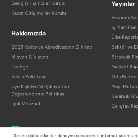
Yayınlar
Genç Girişimciler Kurulu
Kadın Girişimciler Kurulu
Ekonomi Ka
İş Planı Faal
Hakkımızda
Ülke Raporla
2025 Kalite ve Akreditasyon El Kitabı
Sektör ve E
Misyon & Vizyon
Stratejik Pl
Tarihçe
Faaliyet Rap
Kalite Politikası
Oda Bültenl
Üye İlişkileri Ve Şikâyetleri
Yeşil Mutab
Değerlendirme Politikası
Karabük Fin
İlgili Mevzuat
Çalıştay Rap
Sizlere daha etkin bir deneyim sunabilmek, internet sitemizin k