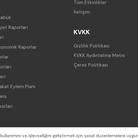
Tüm Etkinlikler
İletişim
rabük
iyet Raporları
KVKK
rı
Gizlilik Politikası
konomik Raporlar
KVKK Aydınlatma Metni
anlar
Çerez Politikası
orları
eri
akat Eylem Planı
ans
orları
ullanımını ve işlevselliğini geliştirmek için yasal düzenlemelere uygun