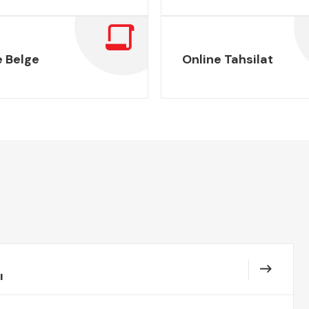
e Belge
Online Tahsilat
ı