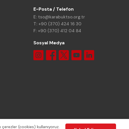
E-Posta / Telefon
E: tso@karabuktso.org.tr
T: +90 (370) 424 16 30
F: +90 (370) 412 04 84
Sosyal Medya
 çerezler (cookies) kullanıyoruz.