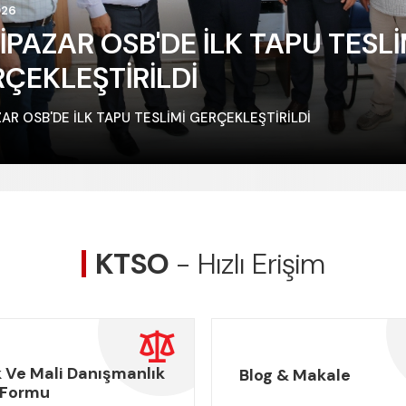
026
İPAZAR OSB'DE İLK TAPU TESLİ
ÇEKLEŞTİRİLDİ
CNBC-e ÜRETİMİN GÜCÜ
ULUSLARARAS
AR OSB'DE İLK TAPU TESLİMİ GERÇEKLEŞTİRİLDİ
PROGRAMI I CANLI YAYIN I
KARADENİZ İLL
21.01.2026
TOPLANTISI -
KTSO
- Hızlı Erişim
 Ve Mali Danışmanlık
Blog & Makale
 Formu