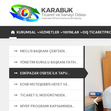
KURUMSAL
HIZMETLER
YAYINLAR
DIŞ TICARET
PRO
MECLİS BAŞKANI ÇEBİ’DEN
AFYONKARAHİSAR TSO’YA ZİYARET
YÖNETİM KURULU BAŞKANI FATİH
ÇAPRAZ'DAN YAZILI BASIN
AÇIKLAMASI
ESKİPAZAR OSB'DE İLK TAPU
TESLİMİ GERÇEKLEŞTİRİLDİ
EOSB MÜTEŞEBBİS HEYET VE
YÖNETİM KURULU TOPLANTILARI
GERÇEKLEŞTİ
TİCARET İL MÜDÜRÜ’NDEN
ZİYARET
NİYEP PROGRAMI KAPSAMINDA
İSTİHDAM İŞ BİRLİĞİ PROTOKOLÜ