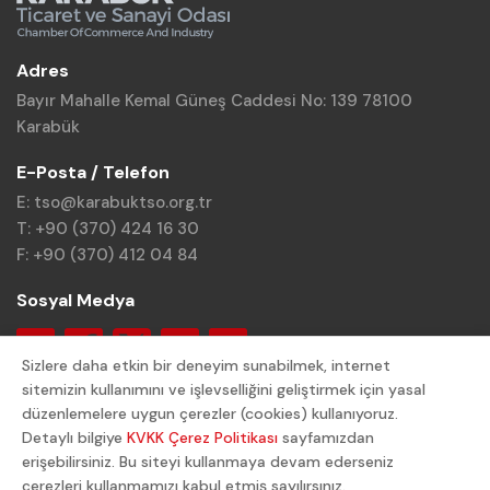
Adres
Bayır Mahalle Kemal Güneş Caddesi No: 139 78100
Karabük
E-Posta / Telefon
E: tso@karabuktso.org.tr
T: +90 (370) 424 16 30
F: +90 (370) 412 04 84
Sosyal Medya
Sizlere daha etkin bir deneyim sunabilmek, internet
sitemizin kullanımını ve işlevselliğini geliştirmek için yasal
düzenlemelere uygun çerezler (cookies) kullanıyoruz.
Detaylı bilgiye
KVKK Çerez Politikası
sayfamızdan
© 2024 Karabük TSO. Tüm Hakları Saklıdır.
erişebilirsiniz. Bu siteyi kullanmaya devam ederseniz
çerezleri kullanmamızı kabul etmiş sayılırsınız.
Gizlilik Politikası
KVKK Aydınlatma Metni