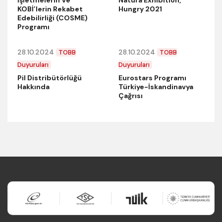
İşletmelerin Ve
Natura Exhibition,
KOBİ’lerin Rekabet
Hungry 2021
Edebilirliği (COSME)
Programı
28.10.2024
28.10.2024
TOBB
TOBB
Duyuruları
Duyuruları
Pil Distribütörlüğü
Eurostars Programı
Hakkında
Türkiye-İskandinavya
Çağrısı