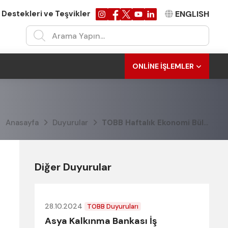
 Destekleri ve Teşvikler
ENGLISH
ONLINE İŞLEMLER
Anasayfa
Duyurular
TOBB Haftalık Ekonomi Bülteni (10-14 Ağustos 2020 )
Diğer Duyurular
28.10.2024
TOBB Duyuruları
Asya Kalkınma Bankası İş