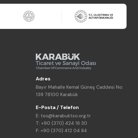
Adres
Bayır Mahalle Kemal Güneş Caddesi No:
139 78100 Karabük
E-Posta / Telefon
E: tso@karabuktso.org.tr
T: +90 (370) 424 16 30
F: +90 (370) 412 04 84