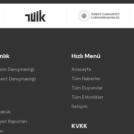
lık
Hızlı Menü
mi Danışmanlığı
Anasayfa
Tüm Haberler
ent Danışmanlığı
Tüm Duyurular
Tüm Etkinlikler
İletişim
rabük
iyet Raporları
KVKK
rı