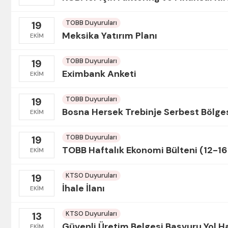
TOBB Duyuruları
19
Meksika Yatırım Planı
EKIM
TOBB Duyuruları
19
Eximbank Anketi
EKIM
TOBB Duyuruları
19
Bosna Hersek Trebinje Serbest Bölge
EKIM
TOBB Duyuruları
19
TOBB Haftalık Ekonomi Bülteni (12-16
EKIM
KTSO Duyuruları
19
İhale İlanı
EKIM
KTSO Duyuruları
13
Güvenli Üretim Belgesi Başvuru Yol Ha
EKIM