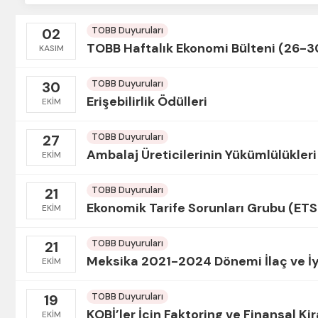
TOBB Duyuruları
02
TOBB Haftalık Ekonomi Bülteni (26-3
KASIM
TOBB Duyuruları
30
Erişebilirlik Ödülleri
EKIM
TOBB Duyuruları
27
Ambalaj Üreticilerinin Yükümlülükleri
EKIM
TOBB Duyuruları
21
Ekonomik Tarife Sorunları Grubu (ET
EKIM
TOBB Duyuruları
21
Meksika 2021-2024 Dönemi İlaç ve İyi
EKIM
TOBB Duyuruları
19
KOBİ’ler İçin Faktoring ve Finansal K
EKIM