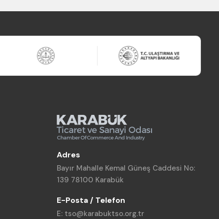
Adres
Bayır Mahalle Kemal Güneş Caddesi No:
139 78100 Karabük
E-Posta / Telefon
E: tso@karabuktso.org.tr