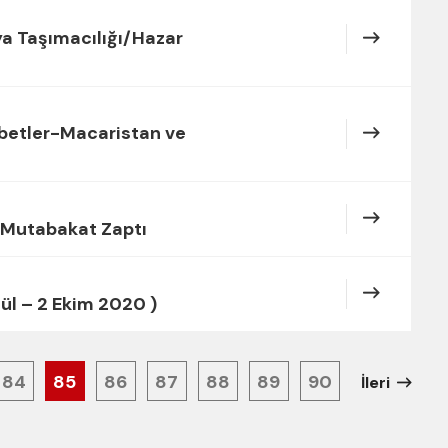
şya Taşımacılığı/Hazar
hbetler-Macaristan ve
n Mutabakat Zaptı
ül – 2 Ekim 2020 )
84
85
86
87
88
89
90
İleri