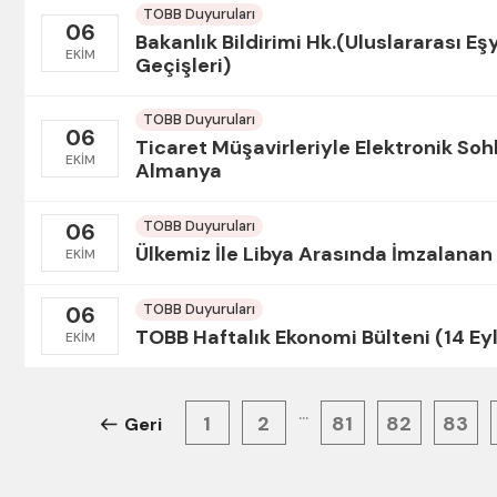
TOBB Duyuruları
06
Bakanlık Bildirimi Hk.(Uluslararası E
EKIM
Geçişleri)
TOBB Duyuruları
06
Ticaret Müşavirleriyle Elektronik So
EKIM
Almanya
TOBB Duyuruları
06
Ülkemiz İle Libya Arasında İmzalana
EKIM
TOBB Duyuruları
06
TOBB Haftalık Ekonomi Bülteni (14 Eyl
EKIM
...
1
2
81
82
83
Geri