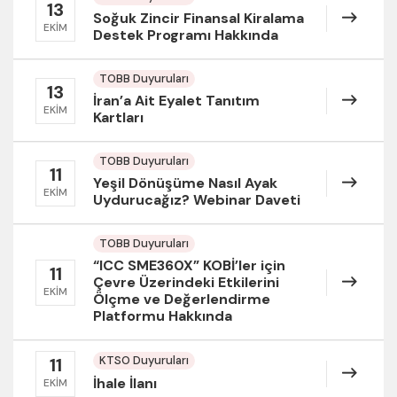
13
Soğuk Zincir Finansal Kiralama
EKIM
Destek Programı Hakkında
TOBB Duyuruları
13
İran’a Ait Eyalet Tanıtım
EKIM
Kartları
TOBB Duyuruları
11
Yeşil Dönüşüme Nasıl Ayak
EKIM
Uydurucağız? Webinar Daveti
TOBB Duyuruları
“ICC SME360X” KOBİ’ler için
11
Çevre Üzerindeki Etkilerini
EKIM
Ölçme ve Değerlendirme
Platformu Hakkında
KTSO Duyuruları
11
İhale İlanı
EKIM