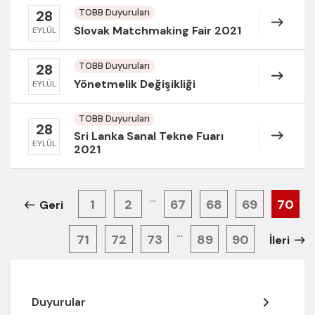
TOBB Duyuruları
28
Slovak Matchmaking Fair 2021
EYLÜL
TOBB Duyuruları
28
Yönetmelik Değişikliği
EYLÜL
TOBB Duyuruları
28
Sri Lanka Sanal Tekne Fuarı
EYLÜL
2021
...
1
2
67
68
69
70
Geri
...
71
72
73
89
90
İleri
Duyurular