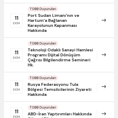
TOBB Duyuruları
Port Sudan Limanı’nın ve
11
Hartum’a Bağlanan
EKIM
Karayolunun Kapanması
Hakkında
TOBB Duyuruları
Teknoloji Odaklı Sanayi Hamlesi
11
Programı Dijital Dönüşüm
EKIM
Çağrısı Bilgilendirme Semineri
Hk.
TOBB Duyuruları
11
Rusya Federasyonu Tula
Bölgesi Temsilcilerinin Ziyareti
EKIM
Hakkında
TOBB Duyuruları
11
ABD-İran Yaptırımları Hakkında
EKIM