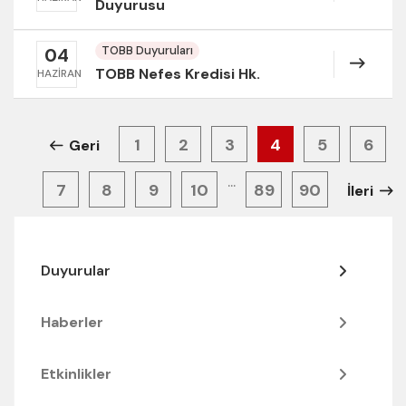
Duyurusu
TOBB Duyuruları
04
TOBB Nefes Kredisi Hk.
HAZIRAN
1
2
3
4
5
6
Geri
...
7
8
9
10
89
90
İleri
Duyurular
Haberler
Etkinlikler