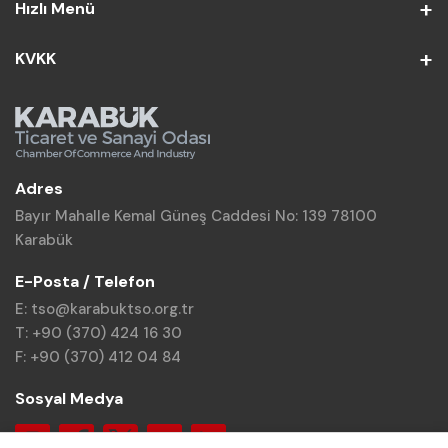
Hızlı Menü
KVKK
Adres
Bayır Mahalle Kemal Güneş Caddesi No: 139 78100
Karabük
E-Posta / Telefon
E: tso@karabuktso.org.tr
T: +90 (370) 424 16 30
F: +90 (370) 412 04 84
Sosyal Medya