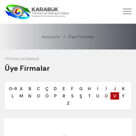
Anasayfa
Üye Firmalar
Üye Firmalar
0-9
A
B
C
Ç
D
E
F
G
H
I
İ
J
K
L
M
N
O
Ö
P
R
S
Ş
T
U
Ü
V
Y
Z