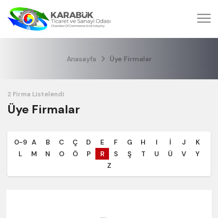
Anasayfa
Üye Firmalar
Üye Firmalar
0-9
A
B
C
Ç
D
E
F
G
H
I
İ
J
K
L
M
N
O
Ö
P
R
S
Ş
T
U
Ü
V
Y
Z