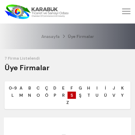
Anasayfa
Üye Firmalar
Üye Firmalar
0-9
A
B
C
Ç
D
E
F
G
H
I
İ
J
K
L
M
N
O
Ö
P
R
S
Ş
T
U
Ü
V
Y
Z