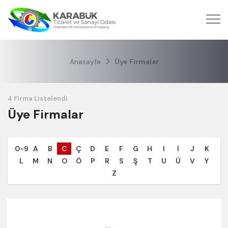
Anasayfa
Üye Firmalar
Üye Firmalar
0-9
A
B
C
Ç
D
E
F
G
H
I
İ
J
K
L
M
N
O
Ö
P
R
S
Ş
T
U
Ü
V
Y
Z