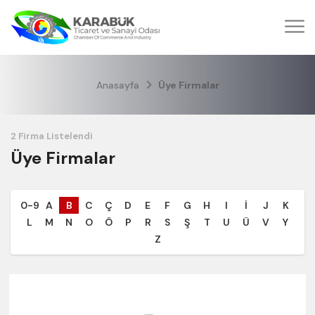
Anasayfa
Üye Firmalar
Üye Firmalar
0-9
A
B
C
Ç
D
E
F
G
H
I
İ
J
K
L
M
N
O
Ö
P
R
S
Ş
T
U
Ü
V
Y
Z